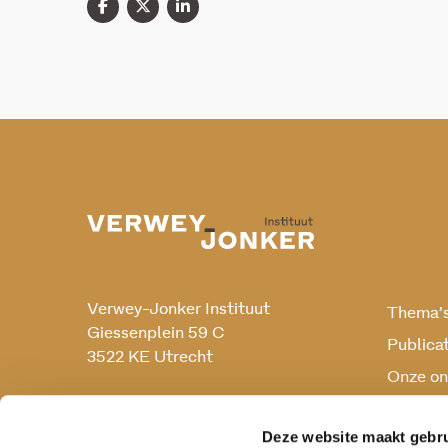
Verwey-Jonker Instituut
Thema’
Giessenplein 59 C
Publica
3522 KE Utrecht
Onze on
Onderz
030 230 07 99
secr@verwey-jonker.nl
Deze website maakt gebru