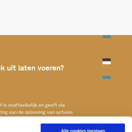
 uit laten voeren?
 is onafhankelijk en geeft via
ting aan de oplossing van actuele
ken met het oog op een betere, vitale
Alle cookies toestaan