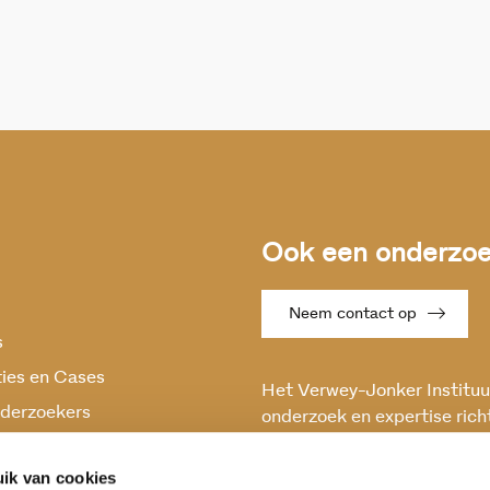
Ook een onderzoek
Neem contact op
s
ties en Cases
Het Verwey-Jonker Instituut
derzoekers
onderzoek en expertise rich
maatschappelijke vraagstuk
oek
en stabiele samenleving.
ik van cookies