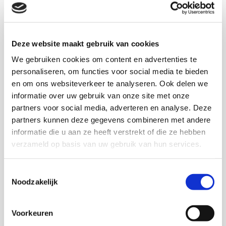
er ook een verkorte handreiking waarin het
stappenplan met behulp van checklists praktisch
toepasbaar is gemaakt voor bespreking in bijvoorbeeld
Deze website maakt gebruik van cookies
een buurtoverleg. Deze kan je
hier
.
We gebruiken cookies om content en advertenties te
personaliseren, om functies voor social media te bieden
en om ons websiteverkeer te analyseren. Ook delen we
45 pag
informatie over uw gebruik van onze site met onze
2019
partners voor social media, adverteren en analyse. Deze
partners kunnen deze gegevens combineren met andere
informatie die u aan ze heeft verstrekt of die ze hebben
Download via KIS
verzameld op basis van uw gebruik van hun services.
Toestemmingsselectie
Noodzakelijk
Onderzoekers
Voorkeuren