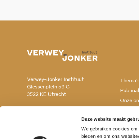
Verwey-Jonker Instituut
Thema’
Giessenplein 59 C
Publica
3522 KE Utrecht
Onze on
Onderz
030 230 07 99
secr@verwey-jonker.nl
Deze website maakt gebru
We gebruiken cookies om c
bieden en om ons websitev