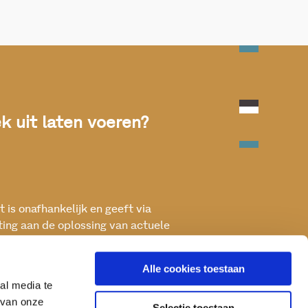
 uit laten voeren?
 is onafhankelijk en geeft via
ting aan de oplossing van actuele
ken met het oog op een betere, vitale
Alle cookies toestaan
al media te
 van onze
Selectie toestaan