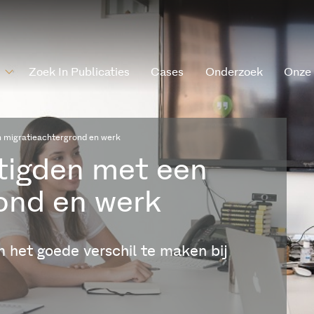
Zoek In Publicaties
Cases
Onderzoek
Onze
n migratieachtergrond en werk
tigden met een
ond en werk
m het goede verschil te maken bij