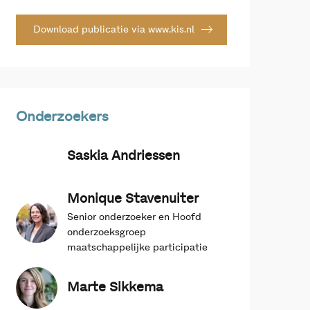
Download publicatie via www.kis.nl
Onderzoekers
Saskia Andriessen
Monique Stavenuiter
Senior onderzoeker en Hoofd
onderzoeksgroep
maatschappelijke participatie
Marte Sikkema