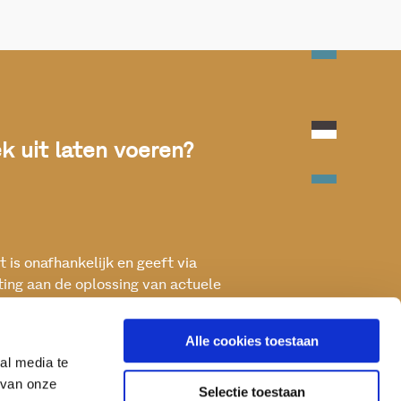
 uit laten voeren?
 is onafhankelijk en geeft via
ting aan de oplossing van actuele
ken met het oog op een betere, vitale
Alle cookies toestaan
al media te
 van onze
Selectie toestaan