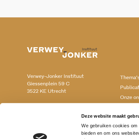
Verwey-Jonker Instituut
Thema’
Giessenplein 59 C
Publica
3522 KE Utrecht
Onze on
Onderz
030 230 07 99
secr@verwey-jonker.nl
Deze website maakt gebru
We gebruiken cookies om c
bieden en om ons websitev