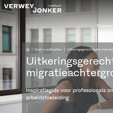
Thema’s
|
|
Zoek in publicaties
Uitkeringsgerechtigden met ee
Uitkeringsgerech
migratieachtergr
Inspiratiegids voor professionals o
arbeidstoeleiding