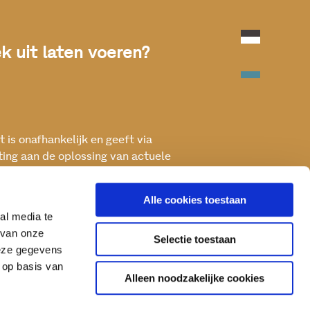
 uit laten voeren?
 is onafhankelijk en geeft via
ting aan de oplossing van actuele
ken met het oog op een betere, vitale
Alle cookies toestaan
al media te
 van onze
Selectie toestaan
deze gegevens
 op basis van
Alleen noodzakelijke cookies