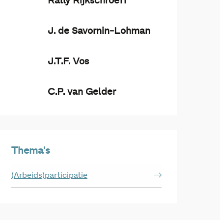
Rally Rijkschroeff
J. de Savornin-Lohman
J.T.F. Vos
C.P. van Gelder
Thema's
(Arbeids)participatie