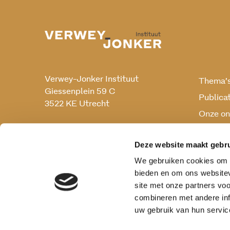
Verwey-Jonker Instituut
Thema’
Giessenplein 59 C
Publica
3522 KE Utrecht
Onze on
Onderz
030 230 07 99
secr@verwey-jonker.nl
Deze website maakt gebru
We gebruiken cookies om c
bieden en om ons websitev
site met onze partners vo
combineren met andere inf
uw gebruik van hun servic