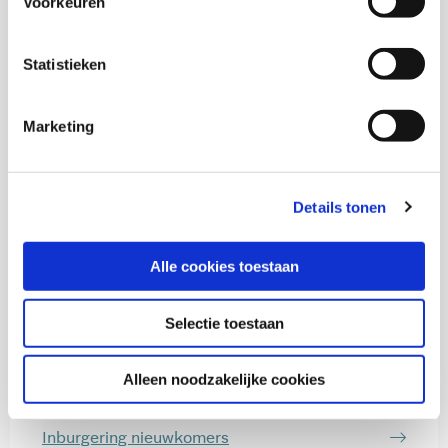
Voorkeuren
Betty Noordhuizen
Statistieken
Inge Razenberg
Marketing
Bora Avrić
Details tonen
Oka Storms
Alle cookies toestaan
Selectie toestaan
Thema's
Alleen noodzakelijke cookies
Diversiteit
Inburgering nieuwkomers