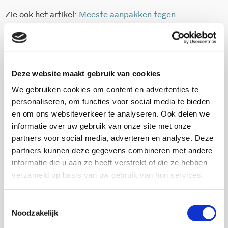
Zie ook het artikel:
Meeste aanpakken tegen
radicalisering richten zich op bewustwording
ISBN 978-90-5830-712-5
Deze website maakt gebruik van cookies
44 pag
We gebruiken cookies om content en advertenties te
2016
personaliseren, om functies voor social media te bieden
en om ons websiteverkeer te analyseren. Ook delen we
informatie over uw gebruik van onze site met onze
Download via KIS
partners voor social media, adverteren en analyse. Deze
partners kunnen deze gegevens combineren met andere
informatie die u aan ze heeft verstrekt of die ze hebben
verzameld op basis van uw gebruik van hun services.
Onderzoekers
Toestemmingsselectie
Noodzakelijk
Freek Hermens