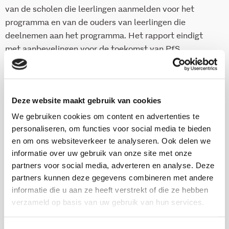
van de scholen die leerlingen aanmelden voor het
programma en van de ouders van leerlingen die
deelnemen aan het programma. Het rapport eindigt
met aanbevelingen voor de toekomst van PfS
Rotterdam. Deze zijn gericht op de indeling van de
groepen, het implementeren van beweegactiviteiten,
en de communicatie met ouders en scholen.
Deze website maakt gebruik van cookies
Zie ook:
We gebruiken cookies om content en advertenties te
Hermens, N., Los, V., & Aussems, C. (2016). Uit de
personaliseren, om functies voor social media te bieden
schulp door onderwijs in een topsportomgeving.
en om ons websiteverkeer te analyseren. Ook delen we
Drie jaar onderzoek bij Playing for Success
informatie over uw gebruik van onze site met onze
Rotterdam. Utrecht: Verwey-Jonker Instituut.
partners voor social media, adverteren en analyse. Deze
Meere, F., & Hamdi, A. (2014). Maatschappelijk
partners kunnen deze gegevens combineren met andere
informatie die u aan ze heeft verstrekt of die ze hebben
rendement Playing for Success. Utrecht: Verwey-
verzameld op basis van uw gebruik van hun services.
Jonker Instituut