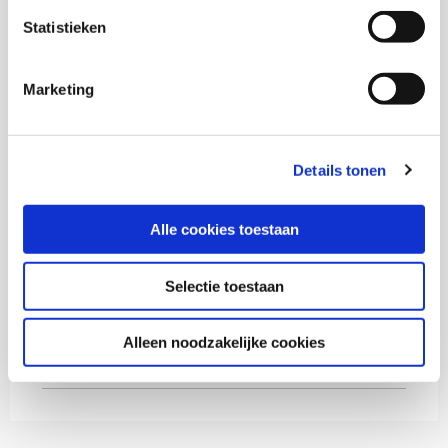
Statistieken
Mariam Badou
Medior onderzoeker
Marketing
Ö. Yalçin
Details tonen
P. Van Osch
Alle cookies toestaan
Selectie toestaan
Thema's
Alleen noodzakelijke cookies
Gezondheid en zorg