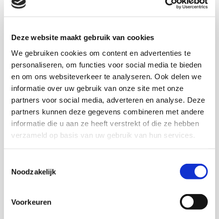
Visuele weergaven van de verhalen van cliënten en
naasten. Medewerkers van CZ zorgkantoor en
zorgaanbieders zijn met elkaar hierover in gesprek
Deze website maakt gebruik van cookies
gegaan om te kijken wat er beter kan en wat daarvoor
nodig is.
We gebruiken cookies om content en advertenties te
personaliseren, om functies voor social media te bieden
en om ons websiteverkeer te analyseren. Ook delen we
informatie over uw gebruik van onze site met onze
Download publicatie
partners voor social media, adverteren en analyse. Deze
partners kunnen deze gegevens combineren met andere
informatie die u aan ze heeft verstrekt of die ze hebben
verzameld op basis van uw gebruik van hun services.
Onderzoekers
Toestemmingsselectie
Noodzakelijk
Andrew Britt
Voorkeuren
Senior onderzoeker