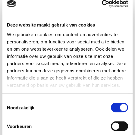
voor meer gerichte kennisontwikkeling over de
doelgroep.
Deze website maakt gebruik van cookies
Download deze publicatie
We gebruiken cookies om content en advertenties te
personaliseren, om functies voor social media te bieden
en om ons websiteverkeer te analyseren. Ook delen we
informatie over uw gebruik van onze site met onze
partners voor social media, adverteren en analyse. Deze
Onderzoekers
partners kunnen deze gegevens combineren met andere
informatie die u aan ze heeft verstrekt of die ze hebben
Inge Bakker
verzameld op basis van uw gebruik van hun services.
Toestemmingsselectie
Noodzakelijk
Trees Pels
Voorkeuren
Senior onderzoeker en adviseur kwaliteit KIS