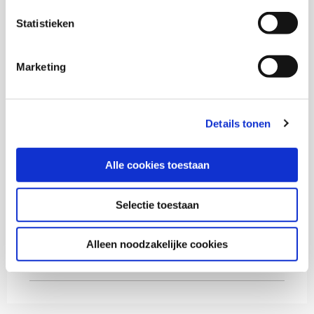
Wouter Roeleveld
Statistieken
Ouafila Essayah
Marketing
Ghariba Loukili
Details tonen
Alle cookies toestaan
Thema's
Selectie toestaan
Jeugdhulp
Alleen noodzakelijke cookies
Ondermijning, criminaliteit en veiligheid