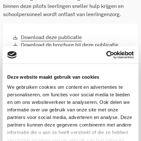
binnen deze pilots leerlingen sneller hulp krijgen en
schoolpersoneel wordt ontlast van leerlingenzorg.
Download deze publicatie
Download de brochure bij deze publicatie
Deze website maakt gebruik van cookies
Onderzoekers
We gebruiken cookies om content en advertenties te
personaliseren, om functies voor social media te bieden
en om ons websiteverkeer te analyseren. Ook delen we
informatie over uw gebruik van onze site met onze
partners voor social media, adverteren en analyse. Deze
Freek de Meere
partners kunnen deze gegevens combineren met andere
Senior onderzoeker en Hoofd onderzoeksgroep sociale
informatie die u aan ze heeft verstrekt of die ze hebben
vitaliteit en veiligheid
verzameld op basis van uw gebruik van hun services.