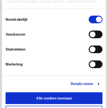
verzameld op basis van uw gebruik van hun services.
Toestemmingsselectie
Noodzakelijk
Marjan de Gruijter
Senior onderzoeker
Voorkeuren
Inge Razenberg
Statistieken
Kirsten Tinnemans
Marketing
Onderzoeker
Details tonen
In samenwerking met
Alle cookies toestaan