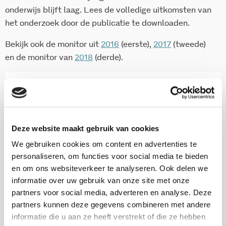
onderwijs blijft laag. Lees de volledige uitkomsten van
het onderzoek door de publicatie te downloaden.
Bekijk ook de monitor uit
2016
(eerste),
2017
(tweede)
en de monitor van
2018
(derde).
ISBN 978-90-5830-977-8
43 pagina's
2019
Deze website maakt gebruik van cookies
We gebruiken cookies om content en advertenties te
personaliseren, om functies voor social media te bieden
Download via KIS
en om ons websiteverkeer te analyseren. Ook delen we
informatie over uw gebruik van onze site met onze
partners voor social media, adverteren en analyse. Deze
partners kunnen deze gegevens combineren met andere
informatie die u aan ze heeft verstrekt of die ze hebben
Onderzoekers