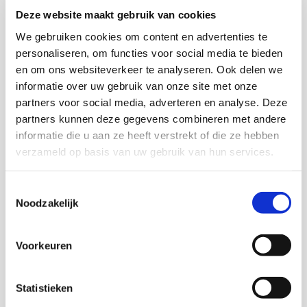
Deze website maakt gebruik van cookies
We gebruiken cookies om content en advertenties te
Download via KIS
personaliseren, om functies voor social media te bieden
en om ons websiteverkeer te analyseren. Ook delen we
informatie over uw gebruik van onze site met onze
partners voor social media, adverteren en analyse. Deze
partners kunnen deze gegevens combineren met andere
informatie die u aan ze heeft verstrekt of die ze hebben
Onderzoekers
verzameld op basis van uw gebruik van hun services.
Inge Razenberg
Toestemmingsselectie
Noodzakelijk
Merel Kahmann
Vogelperspectief
Voorkeuren
Statistieken