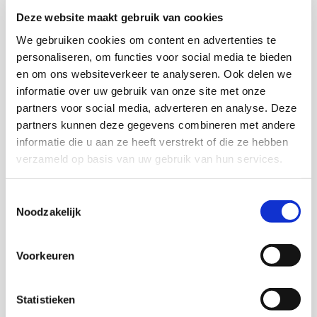
Download deze publicatie
Deze website maakt gebruik van cookies
Download de samenvatting bij deze
We gebruiken cookies om content en advertenties te
publicatie
personaliseren, om functies voor social media te bieden
en om ons websiteverkeer te analyseren. Ook delen we
informatie over uw gebruik van onze site met onze
partners voor social media, adverteren en analyse. Deze
partners kunnen deze gegevens combineren met andere
Onderzoekers
informatie die u aan ze heeft verstrekt of die ze hebben
verzameld op basis van uw gebruik van hun services.
Toestemmingsselectie
Noodzakelijk
Marjan de Gruijter
Senior onderzoeker
Voorkeuren
Niels Hermens
Senior onderzoeker
Statistieken