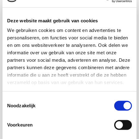
psychische handicap. Ten tweede door er tegelijkertijd
voor te zorgen dat de omgeving meer begrip krijgt voor
mensen met een psychische handicap. Daarbij kunnen
Deze website maakt gebruik van cookies
vooral gemeenten en werkgevers profiteren van de
We gebruiken cookies om content en advertenties te
vele methodieken en ervaringskennis die de
personaliseren, om functies voor social media te bieden
verschillende voorbeeldprojecten in dit onderzoek
en om ons websiteverkeer te analyseren. Ook delen we
opleveren.
informatie over uw gebruik van onze site met onze
partners voor social media, adverteren en analyse. Deze
Opdrachtgever:
Lfos
(Landelijke federatie
partners kunnen deze gegevens combineren met andere
ongebonden schilvoorzieningen).
informatie die u aan ze heeft verstrekt of die ze hebben
verzameld op basis van uw gebruik van hun services.
Download publicatie
Toestemmingsselectie
Noodzakelijk
Voorkeuren
Onderzoekers