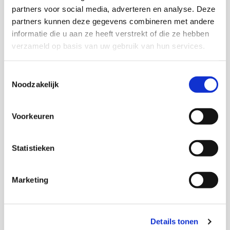
partners voor social media, adverteren en analyse. Deze
partners kunnen deze gegevens combineren met andere
Onderzoekers
informatie die u aan ze heeft verstrekt of die ze hebben
verzameld op basis van uw gebruik van hun services.
Toestemmingsselectie
Monique Stavenuiter
Noodzakelijk
Senior onderzoeker en Hoofd onderzoeksgroep
maatschappelijke participatie
Voorkeuren
Trudi Nederland
Statistieken
Marketing
Thema's
Details tonen
Armoede en schulden