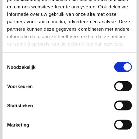
Download deze publicatie
en om ons websiteverkeer te analyseren. Ook delen we
informatie over uw gebruik van onze site met onze
partners voor social media, adverteren en analyse. Deze
partners kunnen deze gegevens combineren met andere
informatie die u aan ze heeft verstrekt of die ze hebben
Onderzoekers
verzameld op basis van uw gebruik van hun services.
Dick Oudenampsen
Toestemmingsselectie
Noodzakelijk
Voorkeuren
Marian van der Klein
Senior onderzoeker
Statistieken
Marketing
Thema's