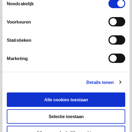
Noodzakelijk
Voorkeuren
Hans Bellaart
Senior onderzoeker en coördinator portaal
Statistieken
Kennisplatform Inclusief Samenleven
Marketing
Jamila Achahchah
Movisie
Details tonen
Nada de Groot
Alle cookies toestaan
A. Mesic
Selectie toestaan
Jeroen Vlug