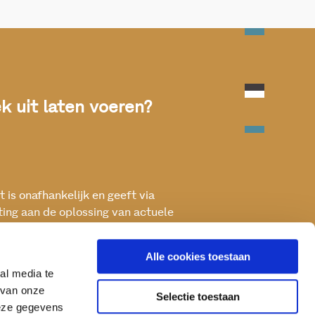
 uit laten voeren?
 is onafhankelijk en geeft via
ting aan de oplossing van actuele
ken met het oog op een betere, vitale
Alle cookies toestaan
al media te
 van onze
Selectie toestaan
deze gegevens