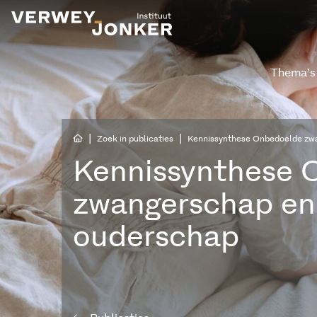
Thema’s
|
|
Zoek in publicaties
Kennissynthese Onbedoelde zwa
Kennissynthese 
zwangerschap en 
ouderschap