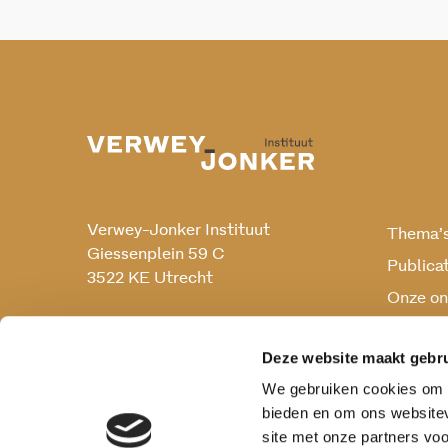
Verwey-Jonker Instituut
Thema’
Giessenplein 59 C
Publica
3522 KE Utrecht
Onze on
Onderz
030 230 07 99
secr@verwey-jonker.nl
Deze website maakt gebru
We gebruiken cookies om c
bieden en om ons websitev
site met onze partners vo