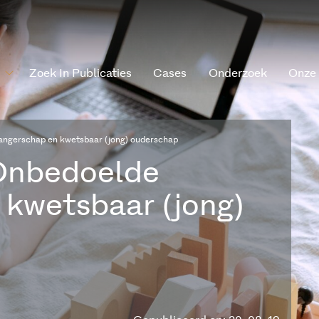
Zoek In Publicaties
Cases
Onderzoek
Onze
ngerschap en kwetsbaar (jong) ouderschap
Onbedoelde
kwetsbaar (jong)