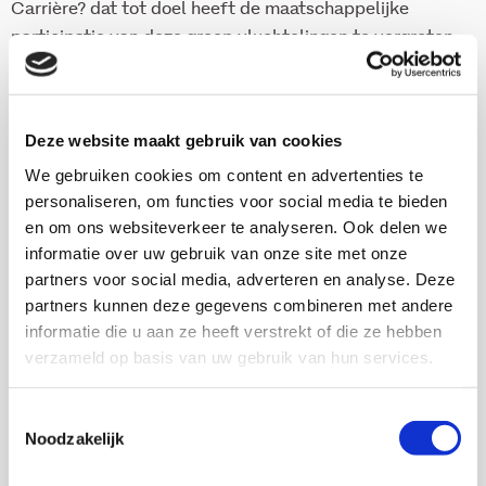
Carrière? dat tot doel heeft de maatschappelijke
participatie van deze groep vluchtelingen te vergroten.
Het rapport behandelt enkele in het oog springende
kenmerken van hoger opgeleide vrouwelijke
vluchtelingen en gaat vervolgens in op de rol die
Deze website maakt gebruik van cookies
maatschappelijke organisaties (kunnen) spelen bij de
We gebruiken cookies om content en advertenties te
maatschappelijke participatie van deze veelbelovende
personaliseren, om functies voor social media te bieden
groep. De resultaten van dit vooronderzoek worden
en om ons websiteverkeer te analyseren. Ook delen we
gebruikt in het vervolg van Barrière of Carrière?:
informatie over uw gebruik van onze site met onze
partners voor social media, adverteren en analyse. Deze
gerichte inspanningen in een aantal gemeenten om
partners kunnen deze gegevens combineren met andere
barrières te slechten en de kansen van hoger
informatie die u aan ze heeft verstrekt of die ze hebben
opgeleide vrouwelijke vluchtelingen te vergroten.
verzameld op basis van uw gebruik van hun services.
Toestemmingsselectie
Download deze publicatie
Noodzakelijk