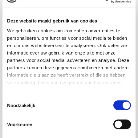
More information in English
PAJA is the Dutch Acronym for Amsterdam Youth
Deze website maakt gebruik van cookies
Audit Project. The basis of the PAJA method is that
We gebruiken cookies om content en advertenties te
young people themselves evaluate their care and
personaliseren, om functies voor social media te bieden
support facilities. The assessement is done by a youth
en om ons websiteverkeer te analyseren. Ook delen we
team.
informatie over uw gebruik van onze site met onze
partners voor social media, adverteren en analyse. Deze
partners kunnen deze gegevens combineren met andere
informatie die u aan ze heeft verstrekt of die ze hebben
Download publicatie
verzameld op basis van uw gebruik van hun services.
Download Factsheet (English)
Toestemmingsselectie
Noodzakelijk
Onderzoekers
Voorkeuren