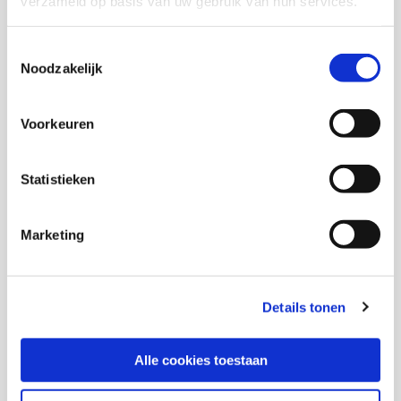
verzameld op basis van uw gebruik van hun services.
Ron van Wonderen
Toestemmingsselectie
Noodzakelijk
Senior onderzoeker en themacoördinator Sociale
Stabiliteit KIS
Voorkeuren
Statistieken
Thema's
Marketing
Gezondheid en zorg
Details tonen
Deel deze publicatie op:
Alle cookies toestaan