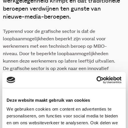
werkgelegenheid krimpt en dat traditionele
beroepen verdwijnen ten gunste van
nieuwe-media-beroepen.
Typerend voor de grafische sector is dat de
loopbaanmogelijkheden beperkt zijn vooral voor
werknemers met een technisch beroep op MBO-
niveau. Door te beperkte loopbaanmogelijkheden
kunnen deze werknemers op latere leeftijd uitvallen.
De grafische sector is op zoek naar een innovatief
loopbaanbeleid dat perspectief biedt aan werknemers
in deze sector. In deze publicatie schetsen de auteurs
een goed beeld van de factoren die zorgdragen voor
dynamiek op de arbeidsmarkt, in het bijzonder de
Deze website maakt gebruik van cookies
grafimediabranche. De uitgave biedt
We gebruiken cookies om content en advertenties te
aanknopingspunten voor een nieuwe
personaliseren, om functies voor social media te bieden
loopbaanbenadering in deze sector, die rekening houdt
en om ons websiteverkeer te analyseren. Ook delen we