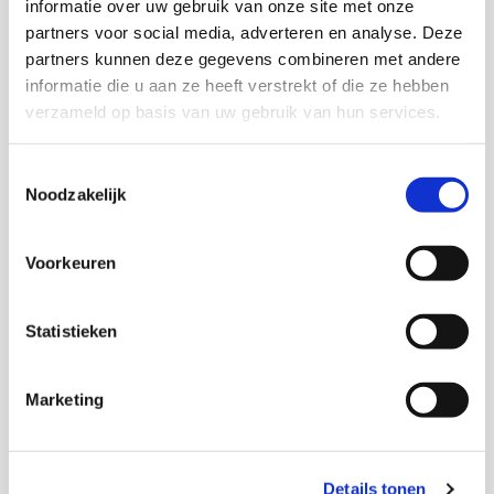
met de bestaande knelpunten en belemmeringen.
informatie over uw gebruik van onze site met onze
partners voor social media, adverteren en analyse. Deze
partners kunnen deze gegevens combineren met andere
Onderzoekers
informatie die u aan ze heeft verstrekt of die ze hebben
verzameld op basis van uw gebruik van hun services.
Toestemmingsselectie
Noodzakelijk
Monique Stavenuiter
Senior onderzoeker en Hoofd onderzoeksgroep
maatschappelijke participatie
Voorkeuren
Fabian Dekker
Statistieken
Marketing
Thema's
Details tonen