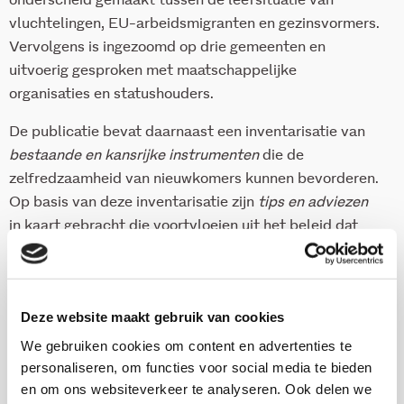
onderscheid gemaakt tussen de leefsituatie van
vluchtelingen, EU-arbeidsmigranten en gezinsvormers.
Vervolgens is ingezoomd op drie gemeenten en
uitvoerig gesproken met maatschappelijke
organisaties en statushouders.
De publicatie bevat daarnaast een inventarisatie van
bestaande en kansrijke instrumenten
die de
zelfredzaamheid van nieuwkomers kunnen bevorderen.
Op basis van deze inventarisatie zijn
tips en adviezen
in kaart gebracht die voortvloeien uit het beleid dat
vier gemeenten al voeren.
34 pag
Deze website maakt gebruik van cookies
2018
We gebruiken cookies om content en advertenties te
personaliseren, om functies voor social media te bieden
en om ons websiteverkeer te analyseren. Ook delen we