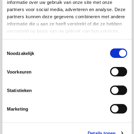
Download via KIS
informatie over uw gebruik van onze site met onze
partners voor social media, adverteren en analyse. Deze
partners kunnen deze gegevens combineren met andere
informatie die u aan ze heeft verstrekt of die ze hebben
verzameld op basis van uw gebruik van hun services.
Onderzoekers
Toestemmingsselectie
Noodzakelijk
Maaike van Rooijen
Senior onderzoeker
Voorkeuren
Merel Kahmann
Vogelperspectief
Statistieken
Jolanda Elferink
Marketing
Bora Avrić
Details tonen