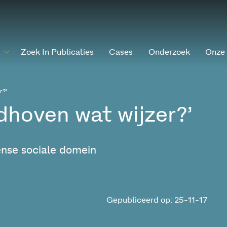
Zoek In Publicaties
Cases
Onderzoek
Onze
r?’
dhoven wat wijzer?’
ense sociale domein
Gepubliceerd op: 25-11-17