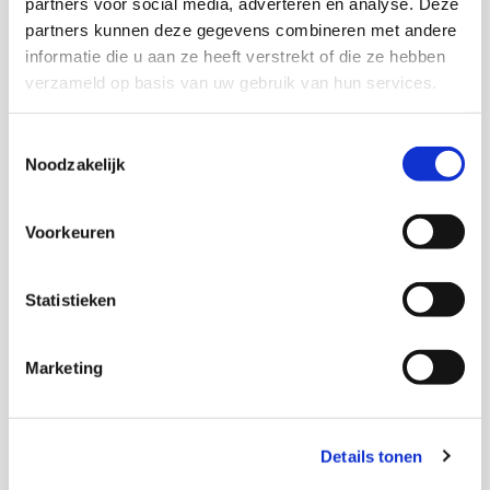
partners voor social media, adverteren en analyse. Deze
partners kunnen deze gegevens combineren met andere
informatie die u aan ze heeft verstrekt of die ze hebben
verzameld op basis van uw gebruik van hun services.
Marjan de Gruijter
Toestemmingsselectie
Senior onderzoeker
Noodzakelijk
Inge Razenberg
Voorkeuren
Statistieken
Thema's
Marketing
Diversiteit
Inburgering nieuwkomers
Details tonen