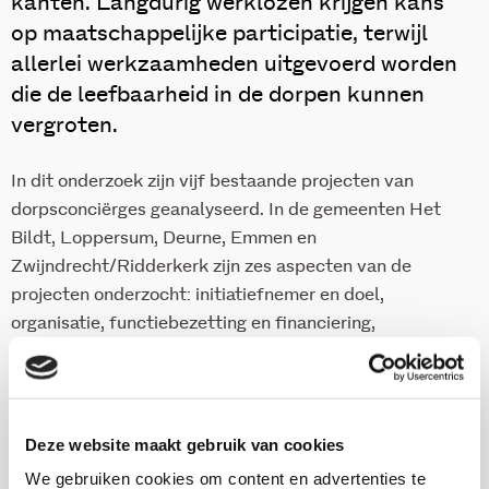
kanten. Langdurig werklozen krijgen kans
op maatschappelijke participatie, terwijl
allerlei werkzaamheden uitgevoerd worden
die de leefbaarheid in de dorpen kunnen
vergroten.
In dit onderzoek zijn vijf bestaande projecten van
dorpsconciërges geanalyseerd. In de gemeenten Het
Bildt, Loppersum, Deurne, Emmen en
Zwijndrecht/Ridderkerk zijn zes aspecten van de
projecten onderzocht: initiatiefnemer en doel,
organisatie, functiebezetting en financiering,
opdrachtgever, taken en aansturing. Ook doet het
rapport aanbevelingen voor nieuw op te starten
projecten betreffende draagvlak, positionering,
continuïteit en inbedding van de functie, begeleiding
Deze website maakt gebruik van cookies
van de dorpsconciërge en tot slot de noodzaak van
We gebruiken cookies om content en advertenties te