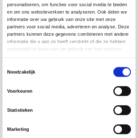
aansluiting bij vigerend en toekomstig beleid.
personaliseren, om functies voor social media te bieden
en om ons websiteverkeer te analyseren. Ook delen we
Het onderzoek naar dorpsconciërges werd verricht in
informatie over uw gebruik van onze site met onze
samenwerking met het Landelijk Centrum
partners voor social media, adverteren en analyse. Deze
Opbouwwerk (LCO) en de Overijsselse Vereniging van
partners kunnen deze gegevens combineren met andere
Kleine Kernen (OVKK). Het vormt mede de basis voor
informatie die u aan ze heeft verstrekt of die ze hebben
de handleiding “
Een dorpsconciërge: Drie vliegen in
verzameld op basis van uw gebruik van hun services.
één klap!
”
Toestemmingsselectie
Deze publicatie is te bestellen bij
Movisie
.
Noodzakelijk
Onderzoekers
Voorkeuren
Rob Lammerts
Statistieken
Uschi Janssen
Marketing