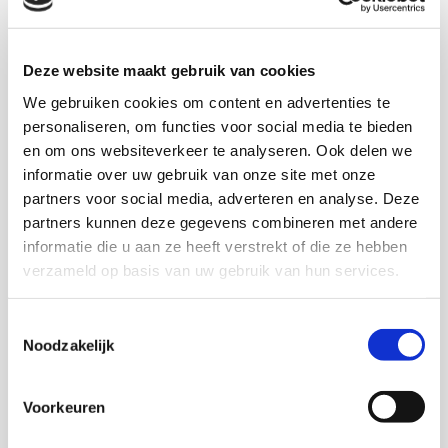
proces is de voortgang en ontwikkeling van het NAP
vast te leggen in een halfjaarlijkse rapportage.
Deze website maakt gebruik van cookies
Het rapport over 2001 is het eerste verslag van het
We gebruiken cookies om content en advertenties te
Verwey-Jonker Instituut en heeft uitsluitend
personaliseren, om functies voor social media te bieden
betrekking op de totstandkoming en implementatie
en om ons websiteverkeer te analyseren. Ook delen we
van het NAP 2001.
informatie over uw gebruik van onze site met onze
partners voor social media, adverteren en analyse. Deze
partners kunnen deze gegevens combineren met andere
Download deze publicatie
informatie die u aan ze heeft verstrekt of die ze hebben
verzameld op basis van uw gebruik van hun services.
Toestemmingsselectie
Onderzoekers
Noodzakelijk
Trudi Nederland
Voorkeuren