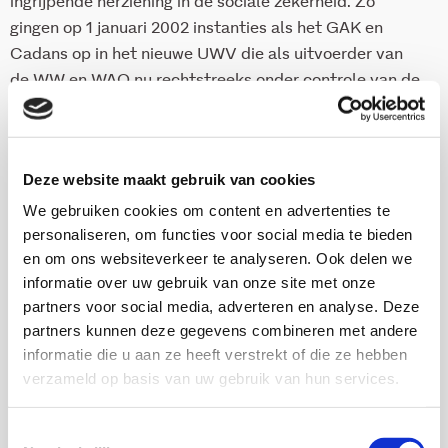
ingrijpende herziening in de sociale zekerheid. Zo
gingen op 1 januari 2002 instanties als het GAK en
Cadans op in het nieuwe UWV die als uitvoerder van
de WW en WAO nu rechtstreeks onder controle van de
minister staat.
Onderzoekers
Deze website maakt gebruik van cookies
We gebruiken cookies om content en advertenties te
Esmy Kromontono
personaliseren, om functies voor social media te bieden
en om ons websiteverkeer te analyseren. Ook delen we
informatie over uw gebruik van onze site met onze
partners voor social media, adverteren en analyse. Deze
partners kunnen deze gegevens combineren met andere
informatie die u aan ze heeft verstrekt of die ze hebben
Monique Stavenuiter
verzameld op basis van uw gebruik van hun services.
Senior onderzoeker en Hoofd onderzoeksgroep
maatschappelijke participatie
Toestemmingsselectie