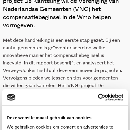
project De Kanteling wil de Vereniging van
Nederlandse Gemeenten (VNG) het
compensatiebeginsel in de Wmo helpen
vormgeven.
Met deze handreiking is een eerste stap gezet. Bij een
aantal gemeenten is geïnventariseerd op welke
innovatieve manier het compensatiebeginsel is
ingevuld. In dit rapport beschrijft en analyseert het
Verwey-Jonker Instituut deze vernieuwende projecten.
Vervolgens bieden we lessen en tips voor gemeenten
die willen gaan kantelen. Het VNG-project De
Kanteling wordt verder vormgegeven in samenwerking
met tien pilot gemeenten. Deze handreiking is
gefinancierd door het ministerie van VWS vanuit het
programma Beter in Meedoen.
Deze website maakt gebruik van cookies
We gebruiken cookies om content en advertenties te
Zie ook
Wmo to go
(Dit is een gearchiveerde website).