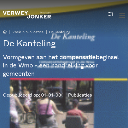
Websi
talen
|
|
Zoek in publicaties
De Kanteling
De Kanteling
Vormgeven aan het compensatiebeginsel
in de Wmo - een handreiking voor
gemeenten
Gepubliceerd op: 01-01-08
Publicaties