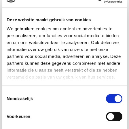
ketenpartners, waaronder OM, politie en
hulpverlenende organisaties meer en beter gaan
samenwerken.
Deze website maakt gebruik van cookies
We gebruiken cookies om content en advertenties te
Op basis van de resultaten van de vijf verschillende
personaliseren, om functies voor social media te bieden
landen is de internationale brochure ‘
Make it happen
‘
en om ons websiteverkeer te analyseren. Ook delen we
ontwikkeld waarin handvatten worden geboden aan
informatie over uw gebruik van onze site met onze
politie en Openbaar Ministerie in de aanpak van
partners voor social media, adverteren en analyse. Deze
partnergeweld zodat beter kan worden aangesloten bij
partners kunnen deze gegevens combineren met andere
de behoeften van slachtoffers en de Europese
informatie die u aan ze heeft verstrekt of die ze hebben
slachtofferrichtlijn.
verzameld op basis van uw gebruik van hun services.
Meer informatie over het project en de deelrapporten
Toestemmingsselectie
van de vier andere landen zijn te vinden op de website
Noodzakelijk
www.inasc.org
. Dit onderzoeksproject is
medegefinancierd door het Criminal Justice
Voorkeuren
Programme van de Europese Commissie.