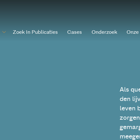
Zoek In Publicaties
Cases
Onderzoek
Onze
Als qu
den lij
leven 
zorgen
gemarg
meege