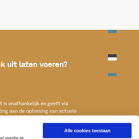
 uit laten voeren?
 is onafhankelijk en geeft via
ting aan de oplossing van actuele
ken met het oog op een betere, vitale
Alle cookies toestaan
al media te