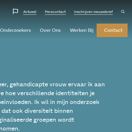
Website
Ope
Actueel
Perscontact
Inschrijven nieuwsbrief
sear
talen
 Onderzoekers
Over Ons
Werken Bij
Contact
eer, gehandicapte vrouw ervaar ik aan
ve hoe verschillende identiteiten je
beïnvloeden. Ik wil in mijn onderzoek
 dat ook diversiteit binnen
inaliseerde groepen wordt
nomen.