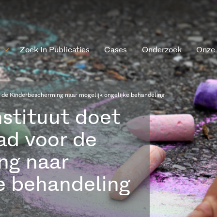
Zoek In Publicaties
Cases
Onderzoek
Onze
 de Kinderbescherming naar mogelijk ongelijke behandeling
stituut doet
ad voor de
ng naar
ke behandeling