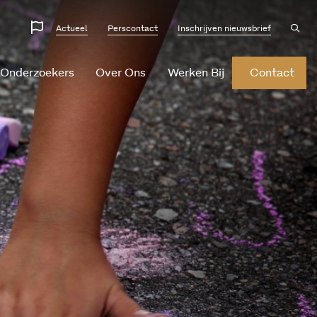
Website
Ope
Actueel
Perscontact
Inschrijven nieuwsbrief
sear
talen
 Onderzoekers
Over Ons
Werken Bij
Contact