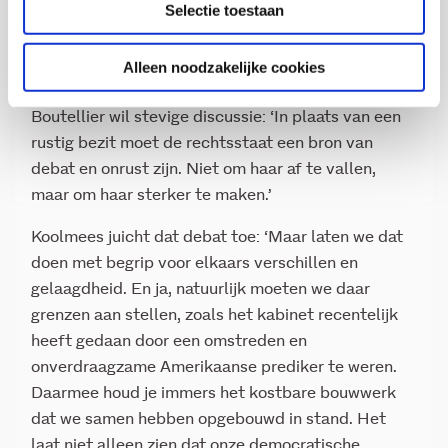
Selectie toestaan
als iets dat alleen nog wat juridisch onderhoud
nodig heeft. Maar een democratische rechtsstaat
moet niet alleen technisch, maar ook humaan,
Alleen noodzakelijke cookies
moreel, intellectueel en cultureel in orde zijn.‘
Boutellier wil stevige discussie: ‘In plaats van een
rustig bezit moet de rechtsstaat een bron van
debat en onrust zijn. Niet om haar af te vallen,
maar om haar sterker te maken.’
Koolmees juicht dat debat toe: ‘Maar laten we dat
doen met begrip voor elkaars verschillen en
gelaagdheid. En ja, natuurlijk moeten we daar
grenzen aan stellen, zoals het kabinet recentelijk
heeft gedaan door een omstreden en
onverdraagzame Amerikaanse prediker te weren.
Daarmee houd je immers het kostbare bouwwerk
dat we samen hebben opgebouwd in stand. Het
laat niet alleen zien dat onze democratische