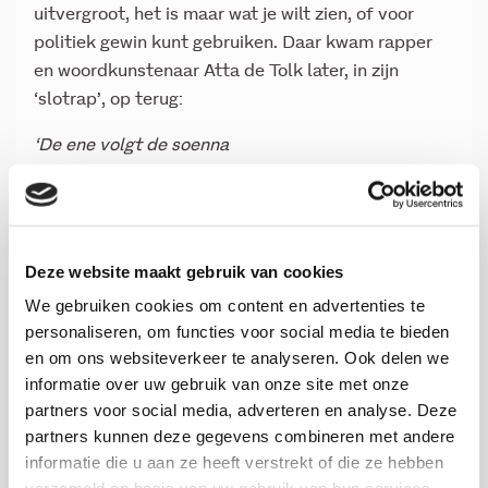
uitvergroot, het is maar wat je wilt zien, of voor
politiek gewin kunt gebruiken. Daar kwam rapper
en woordkunstenaar Atta de Tolk later, in zijn
‘slotrap’, op terug:
‘De ene volgt de soenna
de ander de tien geboden
de ander kijkt ze aan van
jullie moeten allebei stoppen met roken’
Deze website maakt gebruik van cookies
Sabotage
We gebruiken cookies om content en advertenties te
personaliseren, om functies voor social media te bieden
Nederland is ook minder gepolariseerd dan media
en om ons websiteverkeer te analyseren. Ook delen we
en politici ons doen geloven, zo luidde de
informatie over uw gebruik van onze site met onze
boodschap van de minister. ’Met de energie
partners voor social media, adverteren en analyse. Deze
waarmee we extremen in leven houden en
partners kunnen deze gegevens combineren met andere
uiteindelijk het succes van onze eigen samenleving
informatie die u aan ze heeft verstrekt of die ze hebben
saboteren, zouden we ons ook kunnen richten op