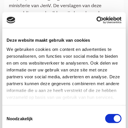
ministerie van JenV. De verslagen van deze
aanmeldingen gebruikten wij als onderzoekers om
een selectie te maken van betrokkenen die wij
wilden interviewen. Nadat bekend werd dat bij het
aanmeldpunt fouten zijn gemaakt bij het
Deze website maakt gebruik van cookies
opschrijven en bewaren van de aanmeldverslagen,
We gebruiken cookies om content en advertenties te
zijn wij op verzoek van het ministerie van JenV in
personaliseren, om functies voor social media te bieden
juli 2020 gestopt met de voorbereiding en
en om ons websiteverkeer te analyseren. Ook delen we
uitvoering van de interviews. Alleen het literatuur-
informatie over uw gebruik van onze site met onze
en archiefonderzoek is doorgegaan.
partners voor social media, adverteren en analyse. Deze
partners kunnen deze gegevens combineren met andere
Voor het Verwey-Jonker Instituut is altijd
informatie die u aan ze heeft verstrekt of die ze hebben
belangrijk geweest dat ons onafhankelijke
verzameld op basis van uw gebruik van hun services.
onderzoek een bijdrage zou leveren aan het
vergroten van inzicht in de ervaringen van alle
Toestemmingsselectie
betrokkenen en het handelen van alle instituties.
Noodzakelijk
Wij betreuren het dat de aanmelders en