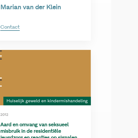
Marian van der Klein
Contact
Huiselijk geweld en kindermishandeling
2012
Aard en omvang van seksueel
misbruik in de residentiële
jeugdzorg en reacties op signalen