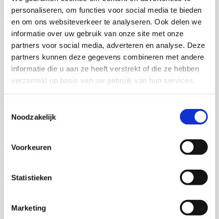
en onderdak. Sommige buitenlandse sekswerkers
personaliseren, om functies voor social media te bieden
keerden terug naar hun land van herkomst.
en om ons websiteverkeer te analyseren. Ook delen we
Sommige sekswerkers hebben er voor gekozen om,
informatie over uw gebruik van onze site met onze
ondanks te maatregelen, door te werken.
partners voor social media, adverteren en analyse. Deze
Sekswerkers die buiten de vergunde sector om
partners kunnen deze gegevens combineren met andere
informatie die u aan ze heeft verstrekt of die ze hebben
werken bevinden zich veelal in een bijzonder
verzameld op basis van uw gebruik van hun services.
kwetsbare positie. Dit was ook zo voor de
coronacrisis. Zij beschikken niet over de
Toestemmingsselectie
veiligheidsbevorderende maatregelen die veelal in
Noodzakelijk
salons en clubs genomen worden, zoals een knop
waar in geval van nood op gedrukt kan worden.
Maar de kwetsbaarheid van deze groep
Voorkeuren
sekswerkers lijkt tijdens de coronacrisis verder te
zijn toegenomen.
Statistieken
Misbruik
Marketing
Zo zijn er signalen dat klanten misbruik maakten