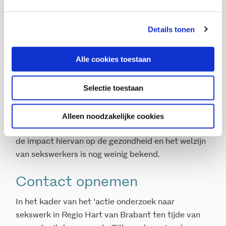
van de economische nood waar veel sekswerkers
mee te maken kregen. In de wetenschap dat
Details tonen
inkomsten van de meeste sekswerkers
weggevallen waren, en zij acuut geld nodig hadden,
Alle cookies toestaan
vroegen klanten bijvoorbeeld om seksuele diensten
voor minimale financiële vergoeding of seksuele
Selectie toestaan
diensten die over de grenzen van sekswerkers heen
gingen. Hierbij valt onder meer te denken aan
seksueel contact zonder voorbehoedsmiddelen en
Alleen noodzakelijke cookies
een denigrerende omgang met sekswerkers. Over
de impact hiervan op de gezondheid en het welzijn
van sekswerkers is nog weinig bekend.
Contact opnemen
In het kader van het ‘actie onderzoek naar
sekswerk in Regio Hart van Brabant ten tijde van