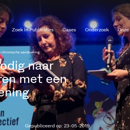
Zoek In Publicaties
Cases
Onderzoek
Onze
n chronische aandoening
odig naar
ren met een
ening
Gepubliceerd op: 23-05-2019