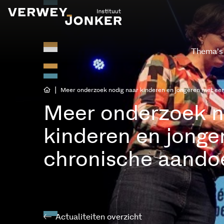
Thema’s
|
Meer onderzoek nodig naar kinderen en jongeren met ee
Meer onderzoek n
kinderen en jonge
chronische aando
Actualiteiten overzicht