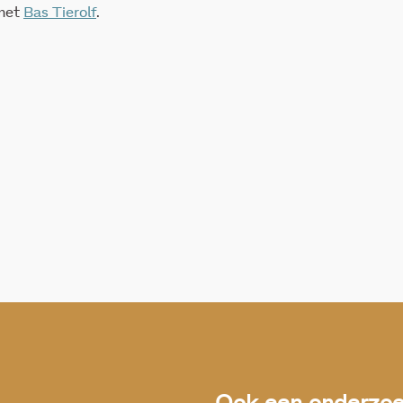
 met
Bas Tierolf
.