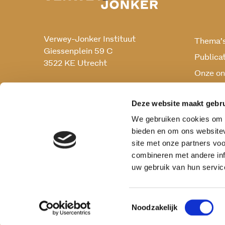
Verwey-Jonker Instituut
Thema’
Giessenplein 59 C
Publica
3522 KE Utrecht
Onze on
Onderz
030 230 07 99
secr@verwey-jonker.nl
Deze website maakt gebru
We gebruiken cookies om c
bieden en om ons websitev
site met onze partners vo
combineren met andere inf
uw gebruik van hun servic
Toestemmingsselectie
Noodzakelijk
Privacy reglement
Cookies
Disclaimer
Vera