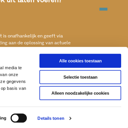
 uit laten voeren?
 is onafhankelijk en geeft via
ting aan de oplossing van actuele
ken met het oog op een betere, vitale
Alle cookies toestaan
al media te
 van onze
Selectie toestaan
deze gegevens
 op basis van
Alleen noodzakelijke cookies
ing
Details tonen