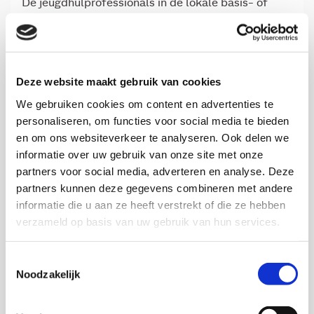
De jeugdhulprofessionals in de lokale basis- of
toegangsteams hebben in al deze gemeenten een
groot mandaat.”
Samenhang
Deze website maakt gebruik van cookies
We gebruiken cookies om content en advertenties te
Jan-Kees Helderman, universitair hoofddocent
personaliseren, om functies voor social media te bieden
bestuurskunde van de Radboud Universiteit vult
en om ons websiteverkeer te analyseren. Ook delen we
aan: “De essentie van onze bevindingen is dat er
informatie over uw gebruik van onze site met onze
niet één of meerdere geïsoleerde maatregelen of
partners voor social media, adverteren en analyse. Deze
interventies zijn die het verschil kunnen maken.
partners kunnen deze gegevens combineren met andere
Het gaat veeleer om de wijze waarop
informatie die u aan ze heeft verstrekt of die ze hebben
zorginhoudelijke en organisatorische en bestuurlijke
verzameld op basis van uw gebruik van hun services.
keuzes met elkaar in samenhang worden
ontwikkeld. Een continue monitorings- en
Toestemmingsselectie
kwaliteitscyclus op de verschillende niveaus houdt
Noodzakelijk
vervolgens alle betrokken partijen scherp.”