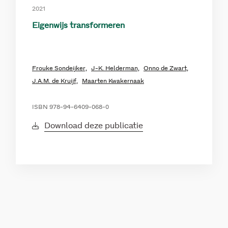
2021
Eigenwijs transformeren
Frouke Sondeijker,
J-K. Helderman,
Onno de Zwart,
J.A.M. de Kruijf,
Maarten Kwakernaak
ISBN 978-94-6409-068-0
Download deze publicatie