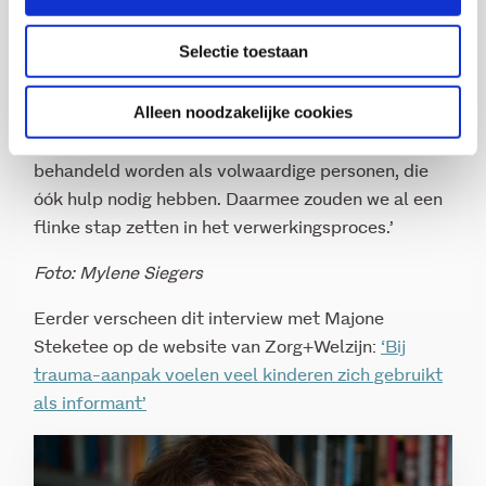
psychische problematiek van ouders of
onveiligheid thuis, en ze houden daar vaak
Selectie toestaan
complexe problemen aan over. Maar bij de aanpak
van trauma focussen we nog veel te veel op het
Alleen noodzakelijke cookies
gedrag van de ouders. We moeten meer kijken naar
de behoeften van de kinderen. Zij moeten
behandeld worden als volwaardige personen, die
óók hulp nodig hebben. Daarmee zouden we al een
flinke stap zetten in het verwerkingsproces.’
Foto: Mylene Siegers
Eerder verscheen dit interview met Majone
Steketee op de website van Zorg+Welzijn:
‘Bij
trauma-aanpak voelen veel kinderen zich gebruikt
als informant’