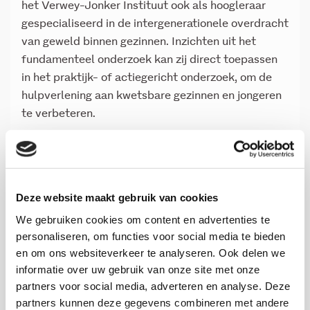
het Verwey-Jonker Instituut ook als hoogleraar
gespecialiseerd in de intergenerationele overdracht
van geweld binnen gezinnen. Inzichten uit het
fundamenteel onderzoek kan zij direct toepassen
in het praktijk- of actiegericht onderzoek, om de
hulpverlening aan kwetsbare gezinnen en jongeren
te verbeteren.
Loyaal
Om de ernst van het probleem te schetsen: geweld
binnen families of gezinnen is de omvangrijkste
Deze website maakt gebruik van cookies
vorm van geweld in de samenleving. Jaarlijks
We gebruiken cookies om content en advertenties te
hebben naar schatting tussen de 200.000 en
personaliseren, om functies voor social media te bieden
230.000 mensen te maken met ernstig of
en om ons websiteverkeer te analyseren. Ook delen we
herhaaldelijk huiselijk geweld. Steketee pleit
informatie over uw gebruik van onze site met onze
partners voor social media, adverteren en analyse. Deze
daarom voor meer onderzoek, en met name voor
partners kunnen deze gegevens combineren met andere
‘oprechte aandacht’ voor de betrokken kinderen,