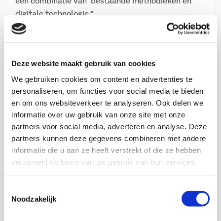
een combinatie van bestaande methodieken en
digitale technologie.”
Welke partners zijn hierbij
betrokken?
Deze website maakt gebruik van cookies
“Naast het Verwey-Jonker Instituut is er een
We gebruiken cookies om content en advertenties te
personaliseren, om functies voor social media te bieden
aantal consortiumpartners bij dit project
en om ons websiteverkeer te analyseren. Ook delen we
betrokken. Het XR Lab van Saxion en Enliven zijn
informatie over uw gebruik van onze site met onze
de technische partners en brengen hun expertise
partners voor social media, adverteren en analyse. Deze
op het gebied van virtual reality mee, Human Total
partners kunnen deze gegevens combineren met andere
Care en Focus Nederland dragen met hun expertise
informatie die u aan ze heeft verstrekt of die ze hebben
op gebied van verzuimmanagement en re-
verzameld op basis van uw gebruik van hun services.
integratie bij. Het Arbeidsmarktfonds Fonds
Collectieve Belangen (FCB) is van en voor alle
Toestemmingsselectie
tweehonderdduizend werknemers en bijna
Noodzakelijk
vijfduizend werkgevers in sociaal werk, jeugdzorg
en kinderopvang, en vertegenwoordigt het