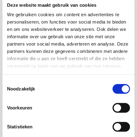
omdat die betere kansen zou hebben op werk.
Deze website maakt gebruik van cookies
We gebruiken cookies om content en advertenties te
Nieuwe inburgeringswet
personaliseren, om functies voor social media te bieden
en om ons websiteverkeer te analyseren. Ook delen we
informatie over uw gebruik van onze site met onze
De nieuwe inburgeringswet, die medio 2021 zal
partners voor social media, adverteren en analyse. Deze
ingaan, biedt meer handvatten om de groep met
partners kunnen deze gegevens combineren met andere
een grote afstand tot de arbeidsmarkt te
informatie die u aan ze heeft verstrekt of die ze hebben
begeleiden, verwacht Razenberg: ‘Op dit moment
verzameld op basis van uw gebruik van hun services.
is de gemeente alleen verantwoordelijk voor de
arbeidstoeleiding, maar niet voor de inburgering. In
Toestemmingsselectie
de nieuwe wet krijgen de gemeenten de regie over
Noodzakelijk
beiden. In een eerdere monitor gaf 90% van de
gemeenten aan hier behoefte aan te hebben.’
Voorkeuren
In pilotprogramma’s wordt
Statistieken
geëxperimenteerd met onderdelen