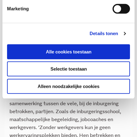
van de nieuwe inburgeringswet, zoals
Marketing
duale trajecten, ontzorgen, en een
pilot gericht op vrouwelijke
nareizigers
Details tonen
Ook nareizigers krijgen meer aandacht. Razenberg:
Alle cookies toestaan
‘In zes
pilotprogramma’s
experimenteert men nu al
met elementen uit de nieuwe inburgeringswet. Eén
Selectie toestaan
van die pilots richt zich specifiek op vrouwelijke
nareizigers.’
Alleen noodzakelijke cookies
Verder vergemakkelijkt de nieuwe wet de
samenwerking tussen de vele, bij de inburgering
betrokken, partijen. Zoals de inburgeringsschool,
maatschappelijke begeleiding, jobcoaches en
werkgevers. ‘Zonder werkgevers kun je geen
werkervaringsplekken bieden. Hen betrekken en