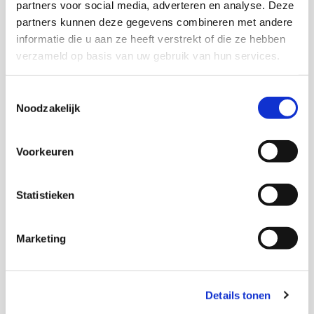
partners voor social media, adverteren en analyse. Deze
Onderzoekers
partners kunnen deze gegevens combineren met andere
informatie die u aan ze heeft verstrekt of die ze hebben
Meintje van Dijk
verzameld op basis van uw gebruik van hun services.
Toestemmingsselectie
Trudi Nederland
Noodzakelijk
Sven Oostrik
Voorkeuren
Statistieken
Thema's
Marketing
(Arbeids)participatie
Armoede en schulden
Details tonen