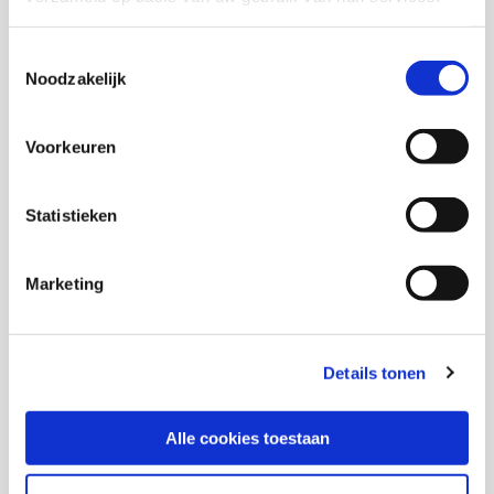
Bianca Winants
Toestemmingsselectie
Noodzakelijk
Voorkeuren
Thema's
Statistieken
(Arbeids)participatie
Buurten en leefbaarheid
Marketing
Details tonen
Deel deze publicatie op:
Alle cookies toestaan