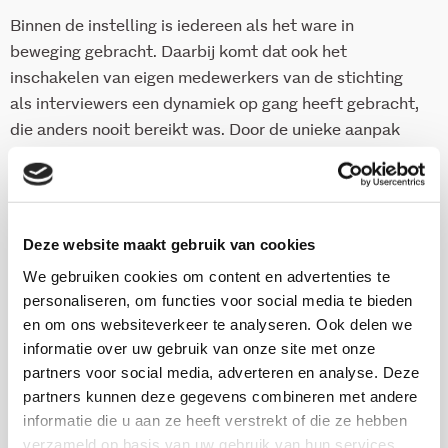
Binnen de instelling is iedereen als het ware in
beweging gebracht. Daarbij komt dat ook het
inschakelen van eigen medewerkers van de stichting
als interviewers een dynamiek op gang heeft gebracht,
die anders nooit bereikt was. Door de unieke aanpak
van het onderzoek is er al in een vroeg stadium
gezorgd dat er met de resultaten ook daadwerkelijk
iets gedaan wordt.
Deze website maakt gebruik van cookies
Uit het onderzoek blijkt dat iets meer dan de helft van
We gebruiken cookies om content en advertenties te
de geïnterviewde cliënten in een GVT wil blijven
personaliseren, om functies voor social media te bieden
wonen. De overige cliënten geven de voorkeur aan een
en om ons websiteverkeer te analyseren. Ook delen we
andere woonvorm, waarbij de eengezinswoning het
informatie over uw gebruik van onze site met onze
meest populair is.
partners voor social media, adverteren en analyse. Deze
partners kunnen deze gegevens combineren met andere
informatie die u aan ze heeft verstrekt of die ze hebben
Onderzoekers
verzameld op basis van uw gebruik van hun services.