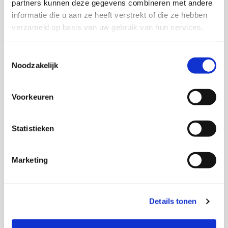
partners kunnen deze gegevens combineren met andere
Onderzoekers
informatie die u aan ze heeft verstrekt of die ze hebben
verzameld op basis van uw gebruik van hun services.
Toestemmingsselectie
Katinka Lünnemann
Noodzakelijk
Senior onderzoeker
Voorkeuren
Statistieken
Thema's
Marketing
Gezondheid en zorg
Huiselijk geweld en kindermishandeling
Details tonen