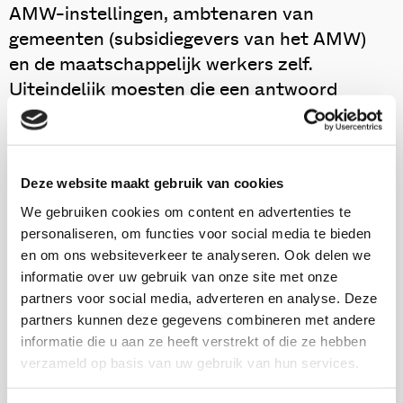
AMW-instellingen, ambtenaren van
gemeenten (subsidiegevers van het AMW)
en de maatschappelijk werkers zelf.
Uiteindelijk moesten die een antwoord
bieden op de volgende vraag: Wat is de
invloed van de verzakelijking op de
professionele rol van de maatschappelijk
Deze website maakt gebruik van cookies
werkers?
We gebruiken cookies om content en advertenties te
personaliseren, om functies voor social media te bieden
Een van de opvallendste resultaten uit de interviews is
en om ons websiteverkeer te analyseren. Ook delen we
dat maatschappelijk werkers aangeven dat zij niet
informatie over uw gebruik van onze site met onze
direct hinder ondervinden van de verzakelijking.
partners voor social media, adverteren en analyse. Deze
Maatschappelijk werkers moeten de laatste jaren al
partners kunnen deze gegevens combineren met andere
hun werkzaamheden kunnen verantwoorden en
informatie die u aan ze heeft verstrekt of die ze hebben
sommigen moeten aan een bepaalde productienorm
verzameld op basis van uw gebruik van hun services.
voldoen. Toch vindt men het eigenlijke werk, in de
spreekkamer, ten overstaan van de cliënt, niet