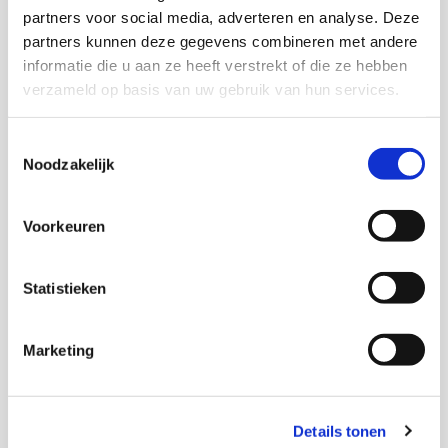
partners voor social media, adverteren en analyse. Deze
plattelandsregio’s een rol kunnen spelen bij het
partners kunnen deze gegevens combineren met andere
vorm geven aan preventief jeugdbeleid en een
informatie die u aan ze heeft verstrekt of die ze hebben
beleid dat ouderen mogelijkheden biedt zo lang
verzameld op basis van uw gebruik van hun services.
mogelijk zelfstandig te blijven wonen?
Toestemmingsselectie
Onderzoekers
Noodzakelijk
Henk Jan van Daal
Voorkeuren
Statistieken
Thema's
Marketing
Gezondheid en zorg
Details tonen
Jeugdhulp