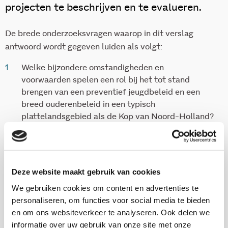
projecten te beschrijven en te evalueren.
De brede onderzoeksvragen waarop in dit verslag
antwoord wordt gegeven luiden als volgt:
Welke bijzondere omstandigheden en
voorwaarden spelen een rol bij het tot stand
brengen van een preventief jeugdbeleid en een
breed ouderenbeleid in een typisch
plattelandsgebied als de Kop van Noord-Holland?
Welke conclusies kunnen voor het Gewest Kop van
Noord-Holland getrokken worden in de zin van
gehaalde of nog te halen doelen? Op welke punten
lopen de vernieuwingsprocessen goed en waar niet
Deze website maakt gebruik van cookies
goed?
We gebruiken cookies om content en advertenties te
Welke bijzondere omstandigheden en
personaliseren, om functies voor social media te bieden
voorwaarden en welke succes- en faalfactoren zijn
en om ons websiteverkeer te analyseren. Ook delen we
uit de ervaringen in het Gewest Kop van Noord-
informatie over uw gebruik van onze site met onze
Holland af te leiden die ook in andere