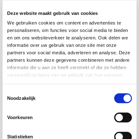
opdracht van de SDV uitvoerde naar het functioneren
van de stichting ten behoeve van de veteranen. In het
Deze website maakt gebruik van cookies
onderzoek in opdracht van de SDV werden ruim 300
We gebruiken cookies om content en advertenties te
veteranen ondervraagd over hun ervaringen met de
personaliseren, om functies voor social media te bieden
hulp- en dienstverlening van de stichting ondervraagd.
en om ons websiteverkeer te analyseren. Ook delen we
informatie over uw gebruik van onze site met onze
Daarbij toonden de veteranen zich behalve over de
partners voor social media, adverteren en analyse. Deze
hulpverlening ook zeer tevreden over de andere
partners kunnen deze gegevens combineren met andere
onderdelen van het dienstenaanbod van de SDV, zoals
informatie die u aan ze heeft verstrekt of die ze hebben
de veteranenpas, het veteranenblad der Opmaat, de
verzameld op basis van uw gebruik van hun services.
informatieve dienstverlening van het centrale bureau
en de ondersteuning van manifestaties van veteranen.
Toestemmingsselectie
Het rapport wordt afgesloten met de aanbeveling in
Noodzakelijk
grote lijnen door te gaan zoals men bezig is, maar doet
ook aanbevelingen voor bijstellingen en verbeteringen
Voorkeuren
op een aantal punten.
Statistieken