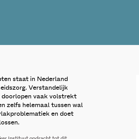
pten staat in Nederland
heidszorg. Verstandelijk
, doorlopen vaak volstrekt
len zelfs helemaal tussen wal
svlakproblematiek en doet
lossen.
r Instituut opdracht tot dit