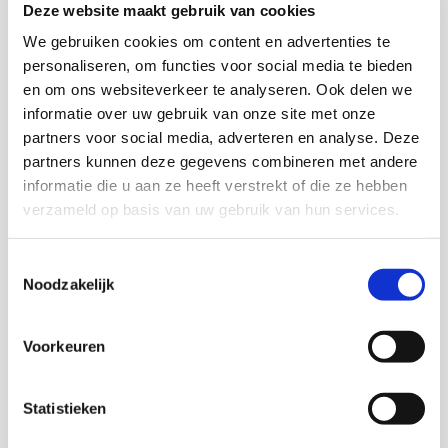
huidige vijf (beroepen)domeinen geen goed
Deze website maakt gebruik van cookies
uitgangspunt meer voor de indeling en beschrijving van
We gebruiken cookies om content en advertenties te
beroepen, functies en competenties waar in de nabije
personaliseren, om functies voor social media te bieden
toekomst behoefte aan is.
en om ons websiteverkeer te analyseren. Ook delen we
informatie over uw gebruik van onze site met onze
partners voor social media, adverteren en analyse. Deze
Download deze publicatie
partners kunnen deze gegevens combineren met andere
informatie die u aan ze heeft verstrekt of die ze hebben
verzameld op basis van uw gebruik van hun services.
Toestemmingsselectie
Onderzoekers
Noodzakelijk
Katja van Vliet
Voorkeuren
Nanne Boonstra
Statistieken
Jan Willem Duyvendak